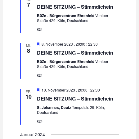
m
7
DEINE SITZUNG – Stimmdichein
-
p
i
f
BüZe - Bürgerzentrum Ehrenfeld
Venloer
N
o
Straße 429, Köln, Deutschland
o
h
a
l
€24
e
n
v
n
i
E
8. November 2023 . 20:00
:
22:30
MI.
m
8
DEINE SITZUNG – Stimmdichein
g
p
f
BüZe - Bürgerzentrum Ehrenfeld
Venloer
a
o
Straße 429, Köln, Deutschland
h
t
l
€24
e
i
n
o
E
10. November 2023 . 20:00
:
22:30
FR.
m
10
n
DEINE SITZUNG – Stimmdichein
p
f
St Johannes, Deutz
Tempelstr. 29, Köln,
o
Deutschland
h
l
€24
e
n
Januar 2024