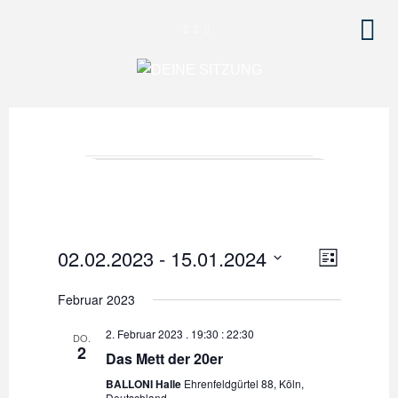
V
A
02.02.2023
 - 
15.01.2024
L
e
I
n
D
S
Februar 2023
r
a
T
s
a
E
t
2. Februar 2023 . 19:30
:
22:30
DO.
2
u
i
n
Das Mett der 20er
m
s
BALLONI Halle
Ehrenfeldgürtel 88, Köln,
c
w
Deutschland