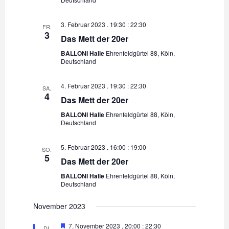
t
ä
h
a
3. Februar 2023 . 19:30
:
22:30
h
FR.
t
3
l
Das Mett der 20er
l
t
e
e
BALLONI Halle
Ehrenfeldgürtel 88, Köln,
Deutschland
n
u
n
.
n
4. Februar 2023 . 19:30
:
22:30
SA.
-
g
4
Das Mett der 20er
A
N
BALLONI Halle
Ehrenfeldgürtel 88, Köln,
Deutschland
n
a
s
5. Februar 2023 . 16:00
:
19:00
v
SO.
i
5
Das Mett der 20er
c
i
BALLONI Halle
Ehrenfeldgürtel 88, Köln,
h
Deutschland
g
t
November 2023
a
e
E
7. November 2023 . 20:00
:
22:30
t
n
DI.