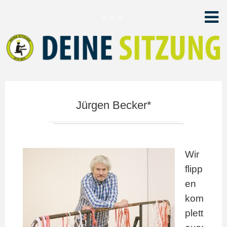
Jürgen Becker*
Wir
flipp
en
kom
plett