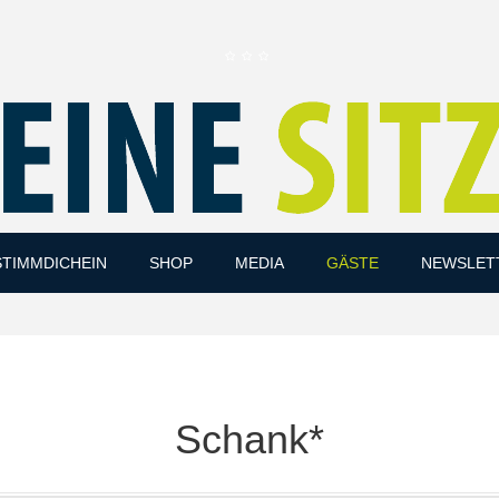
Skip
STIMMDICHEIN
SHOP
MEDIA
GÄSTE
NEWSLET
to
content
Schank*