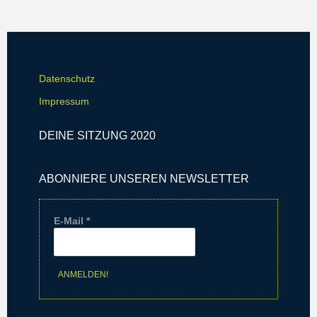
-
i
N
o
a
n
v
Datenschutz
i
Impressum
g
DEINE SITZUNG 2020
a
t
ABONNIERE UNSEREN NEWSLETTER
i
o
E-Mail
*
n