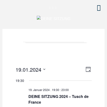
V
A
19.01.2024
T
e
A
n
D
G
19:30
r
a
s
a
t
19. Januar 2024 . 19:30
:
23:00
u
i
n
DEINE SITZUNG 2024 – Tusch de
m
France
s
c
w