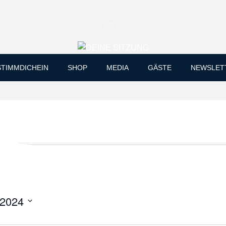
Skip
STIMMDICHEIN
SHOP
MEDIA
GÄSTE
NEWSLET
to
content
.2024