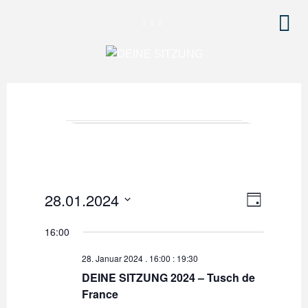
V
A
28.01.2024
T
e
A
n
D
G
16:00
r
a
s
a
t
28. Januar 2024 . 16:00
:
19:30
u
i
n
DEINE SITZUNG 2024 – Tusch de
m
France
s
c
w