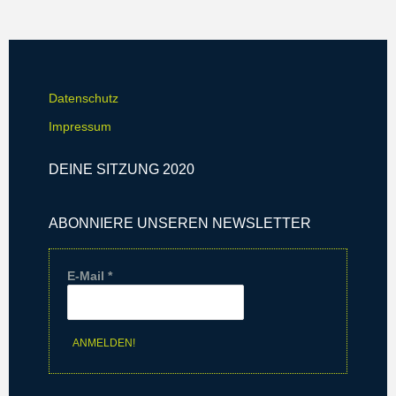
-
i
N
o
a
n
v
Datenschutz
i
Impressum
g
DEINE SITZUNG 2020
a
t
ABONNIERE UNSEREN NEWSLETTER
i
o
E-Mail
*
n