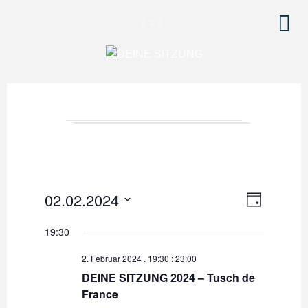
V
A
02.02.2024
T
e
A
n
D
G
19:30
r
a
s
a
t
2. Februar 2024 . 19:30
:
23:00
u
i
n
DEINE SITZUNG 2024 – Tusch de
m
France
s
c
w