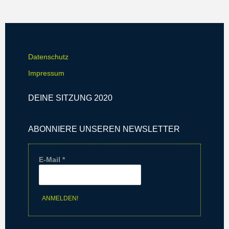
-
i
N
o
a
n
v
Datenschutz
i
Impressum
g
DEINE SITZUNG 2020
a
t
ABONNIERE UNSEREN NEWSLETTER
i
o
E-Mail
*
n