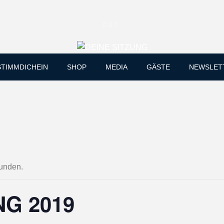
Skip
STIMMDICHEIN
SHOP
MEDIA
GÄSTE
NEWSLET
to
content
funden.
NG 2019