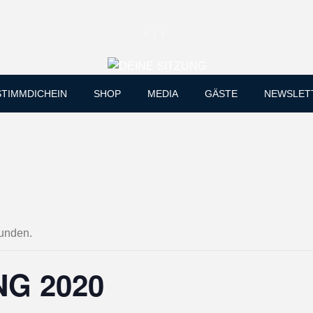
Skip
STIMMDICHEIN
SHOP
MEDIA
GÄSTE
NEWSLET
to
content
funden.
NG 2020