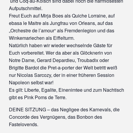
und Coq-au-Kölsch sind dabei noch die harmlosesten
Aufputschmittel.
Freut Euch auf Mirja Boes als Quiche Lorraine, auf
ebasa le Maitre als Jungfrau von Orleans, auf das
„Orchestre de l’amour“ als Fremdenlegion und das
Winkemariechen als Eiffelturm.
Natürlich haben wir wieder wechselnde Gäste für
Euch vorbereitet. Wer da aber als Glöcknerin von
Notre Dame, Gerard Depardieu, Troubadix oder
Brigitte Bardot die Pret-a-porter der Welt betritt weiß
nur Nicolas Sarcozy, der in einer früheren Session
Napoleon selbst war!
Es gilt: Liberte, Egalite, Einenimtee und zum Nachtisch
gibt es Pink Poms de Terre.
DEINE SITZUNG – das Negligee des Karnevals, die
Concorde des Vergnügens, das Bonbon des
Fastelovends.