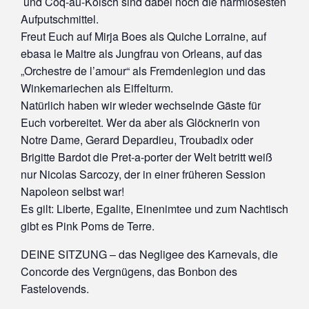
und Coq-au-Kölsch sind dabei noch die harmlosesten
Aufputschmittel.
Freut Euch auf Mirja Boes als Quiche Lorraine, auf
ebasa le Maitre als Jungfrau von Orleans, auf das
„Orchestre de l’amour“ als Fremdenlegion und das
Winkemariechen als Eiffelturm.
Natürlich haben wir wieder wechselnde Gäste für
Euch vorbereitet. Wer da aber als Glöcknerin von
Notre Dame, Gerard Depardieu, Troubadix oder
Brigitte Bardot die Pret-a-porter der Welt betritt weiß
nur Nicolas Sarcozy, der in einer früheren Session
Napoleon selbst war!
Es gilt: Liberte, Egalite, Einenimtee und zum Nachtisch
gibt es Pink Poms de Terre.
DEINE SITZUNG – das Negligee des Karnevals, die
Concorde des Vergnügens, das Bonbon des
Fastelovends.