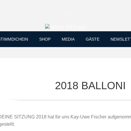
Skip
STIMMDICHEIN
SHOP
MEDIA
GÄSTE
NEWSLET
to
content
2018 BALLONI
 DEINE SITZUNG 2018 hat für uns Kay-Uwe Fischer aufgenomme
estellt.