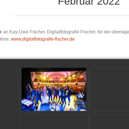
Februar 2022
 an Kay-Uwe Fischer, Digitalfotografie Fischer, für die überra
ühne.
www.digitalfotografie-fischer.de