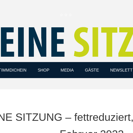
Skip
TIMMDICHEIN
SHOP
MEDIA
GÄSTE
NEWSLETT
to
content
NE SITZUNG – fettreduziert,