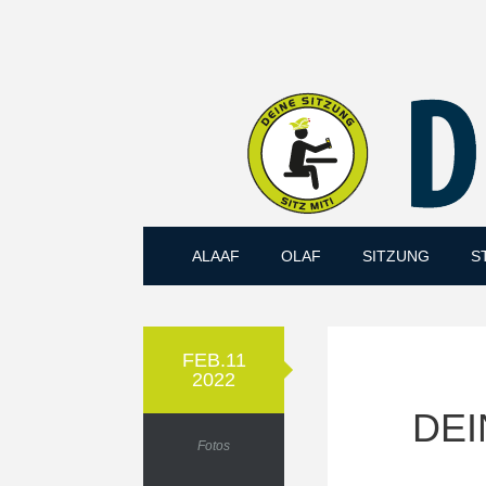
ALAAF
OLAF
SITZUNG
S
FEB.11
2022
DEI
Fotos