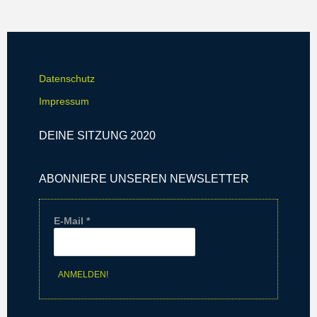
-
i
N
o
a
n
v
Datenschutz
i
Impressum
g
DEINE SITZUNG 2020
a
t
ABONNIERE UNSEREN NEWSLETTER
i
o
E-Mail
*
n