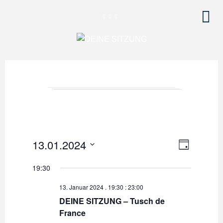
V
A
13.01.2024
T
e
A
n
D
G
19:30
r
a
s
a
t
13. Januar 2024 . 19:30
:
23:00
u
i
n
DEINE SITZUNG – Tusch de
m
France
s
c
w