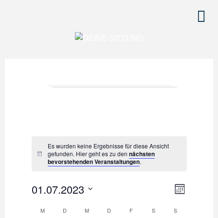
Es wurden keine Ergebnisse für diese Ansicht
gefunden. Hier geht es zu den
nächsten
bevorstehenden Veranstaltungen
.
V
A
01.07.2023
M
e
O
n
D
N
M
D
M
D
F
S
S
K
r
a