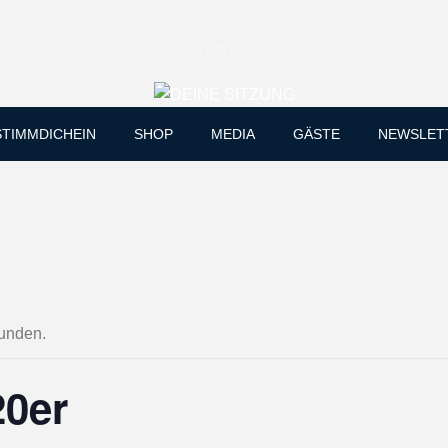
Skip
STIMMDICHEIN
SHOP
MEDIA
GÄSTE
NEWSLET
to
content
funden.
20er