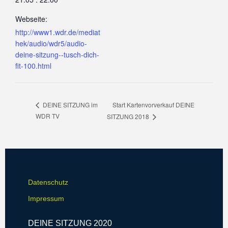
Webseite:
http://www1.wdr.de/mediat
hek/audio/wdr5/audio-
deine-sitzung--tusch-dich-
fit-100.html
Start Kartenvorverkauf DEINE
DEINE SITZUNG im
WDR TV
SITZUNG 2018
Datenschutz
Impressum
DEINE SITZUNG 2020