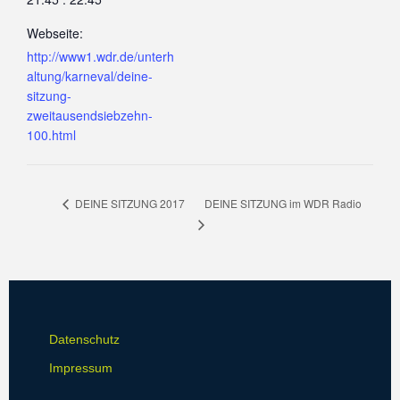
Webseite:
http://www1.wdr.de/unterh
altung/karneval/deine-
sitzung-
zweitausendsiebzehn-
100.html
DEINE SITZUNG im WDR Radio
DEINE SITZUNG 2017
Datenschutz
Impressum