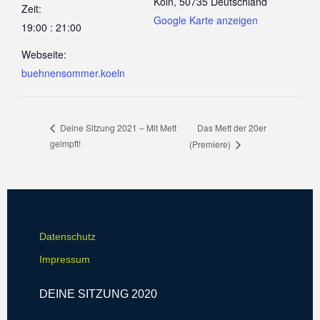
Köln
,
50735
Deutschland
Zeit:
Google Karte anzeigen
19:00 : 21:00
Webseite:
buehnensommer.koeln
Das Mett der 20er
Deine Sitzung 2021 – Mit Mett
geimpft!
(Premiere)
Datenschutz
Impressum
DEINE SITZUNG 2020