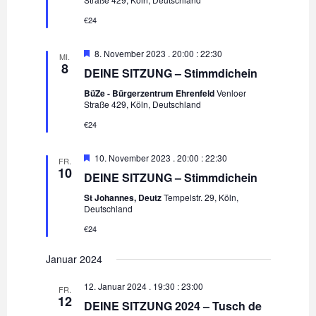
h
t
l
ä
h
€24
a
e
h
n
t
l
l
E
8. November 2023 . 20:00
:
22:30
MI.
m
8
t
e
DEINE SITZUNG – Stimmdichein
e
p
f
n
u
BüZe - Bürgerzentrum Ehrenfeld
Venloer
o
n
Straße 429, Köln, Deutschland
.
n
h
l
€24
-
g
e
n
A
N
E
10. November 2023 . 20:00
:
22:30
FR.
m
n
10
DEINE SITZUNG – Stimmdichein
a
p
s
f
St Johannes, Deutz
Tempelstr. 29, Köln,
o
v
Deutschland
i
h
l
€24
c
i
e
n
h
Januar 2024
g
t
a
12. Januar 2024 . 19:30
:
23:00
FR.
e
12
DEINE SITZUNG 2024 – Tusch de
t
n