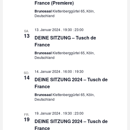
France (Premiere)
-
i
Brunosaal
Klettenberggürtel 65, Köln,
N
Deutschland
o
a
13. Januar 2024 . 19:30
:
23:00
SA.
n
v
13
DEINE SITZUNG – Tusch de
i
France
g
Brunosaal
Klettenberggürtel 65, Köln,
Deutschland
a
t
14. Januar 2024 . 16:00
:
19:30
SO.
i
14
DEINE SITZUNG 2024 – Tusch de
o
France
n
Brunosaal
Klettenberggürtel 65, Köln,
Deutschland
19. Januar 2024 . 19:30
:
23:00
FR.
19
DEINE SITZUNG 2024 – Tusch de
France